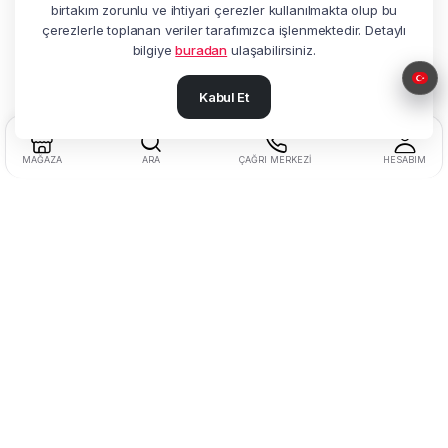
birtakım zorunlu ve ihtiyari çerezler kullanılmakta olup bu
çerezlerle toplanan veriler tarafımızca işlenmektedir. Detaylı
bilgiye
buradan
ulaşabilirsiniz.
Kabul Et
MAĞAZA
ARA
ÇAĞRI MERKEZI
HESABIM
Adres:
Beşyol Mah. Akasya Sok.
No:14 Florya / Küçükçekmece / İstanbul
Tel:
+90 212 602 27 25
Müşteri Hizmetleri:
0850 622 77 20