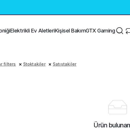
oniği
Elektrikli Ev Aletleri
Kişisel Bakım
GTX Gaming
r filters
Stoktakiler
Satıştakiler
Ürün bulunam