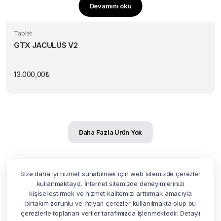
Devamını oku
Tablet
GTX JACULUS V2
13.000,00
₺
Daha Fazla Ürün Yok
Size daha iyi hizmet sunabilmek için web sitemizde çerezler
kullanmaktayız. İnternet sitemizde deneyimlerinizi
kişiselleştirmek ve hizmet kalitemizi arttırmak amacıyla
birtakım zorunlu ve ihtiyari çerezler kullanılmakta olup bu
Müşteri Hizmetleri
çerezlerle toplanan veriler tarafımızca işlenmektedir. Detaylı
Tüm soru ve taleplerinizi 0850 622 7720 nolu numaradan bizlere