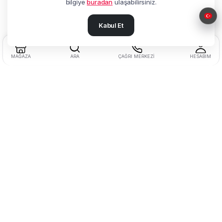
bilgiye
buradan
ulaşabilirsiniz.
ulaştırabilirsiniz
Kabul Et
MAĞAZA
ARA
ÇAĞRI MERKEZI
HESABIM
Adres:
Beşyol Mah. Akasya Sok.
No:14 Florya / Küçükçekmece / İstanbul
Tel:
+90 212 602 27 25
Müşteri Hizmetleri:
0850 622 77 20
Faks:
+90 212 602 27 22
Kurumsal