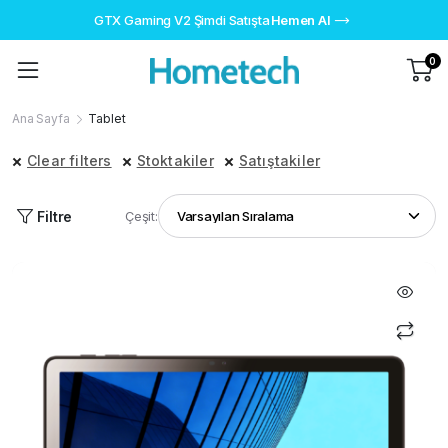
GTX Gaming V2 Şimdi Satışta
Hemen Al
0
Ana Sayfa
Tablet
Clear filters
Stoktakiler
Satıştakiler
Filtre
Çeşit: