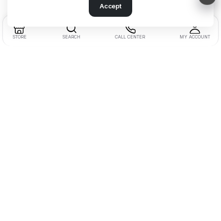
Accept
STORE
SEARCH
CALL CENTER
MY ACCOUNT
Address:
Beşyol District, Akasya St.
No:14 Florya / Küçükçekmece / Istanbul
Phone:
+90 212 602 27 25
Customer Service:
0850 622 77 20
Fax:
+90 212 602 27 22
Corporate
About Us