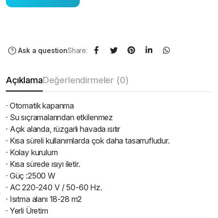
Ask a question
Share:
Açıklama
Değerlendirmeler (0)
· Otomatik kapanma
· Su sıçramalarından etkilenmez
· Açık alanda, rüzgarlı havada ısıtır
· Kısa süreli kullanımlarda çok daha tasarrufludur.
· Kolay kurulum
· Kısa sürede ısıyı iletir.
· Güç :2500 W
· AC 220-240 V / 50-60 Hz.
· Isıtma alanı 18-28 m2
· Yerli Üretim