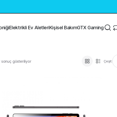
oniği
Elektrikli Ev Aletleri
Kişisel Bakım
GTX Gaming
 sonuç gösteriliyor
Çeşit: