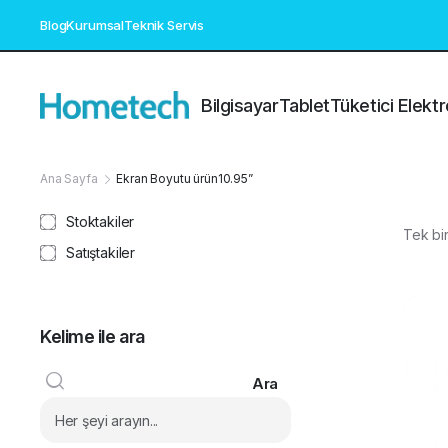
Blog
Kurumsal
Teknik Servis
Bilgisayar
Tablet
Tüketici Elektr
Ana Sayfa
Ekran Boyutu ürün
10.95”
Stoktakiler
Tek bir
Satıştakiler
Kelime ile ara
Ara