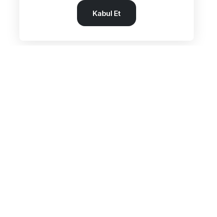
Kabul Et
Adres:
Beşyol Mah. Akasya Sok.
No:14 Florya / Küçükçekmece / İstanbul
Tel:
+90 212 602 27 25