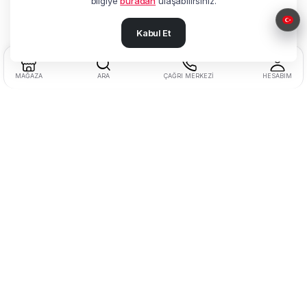
bilgiye
buradan
ulaşabilirsiniz.
Kabul Et
MAĞAZA
ARA
ÇAĞRI MERKEZI
HESABIM
Adres:
Beşyol Mah. Akasya Sok.
No:14 Florya / Küçükçekmece / İstanbul
Tel:
+90 212 602 27 25
Müşteri Hizmetleri:
0850 622 77 20
Faks:
+90 212 602 27 22
Kurumsal