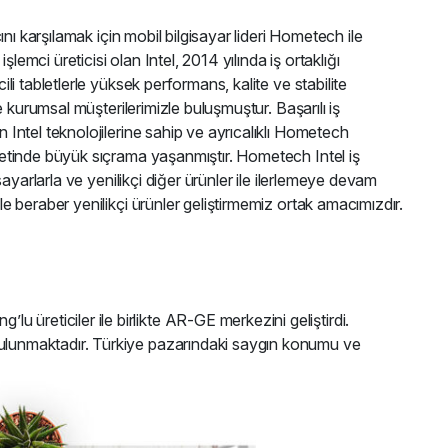
acını karşılamak için mobil bilgisayar lideri Hometech ile
lemci üreticisi olan Intel, 2014 yılında iş ortaklığı
ili tabletlerle yüksek performans, kalite ve stabilite
 ve kurumsal müşterilerimizle buluşmuştur. Başarılı iş
n Intel teknolojilerine sahip ve ayrıcalıklı Hometech
iyetinde büyük sıçrama yaşanmıştır. Hometech Intel iş
gisayarlarla ve yenilikçi diğer ürünler ile ilerlemeye devam
le beraber yenilikçi ürünler geliştirmemiz ortak amacımızdır.
u üreticiler ile birlikte AR-GE merkezini geliştirdi.
ş bulunmaktadır. Türkiye pazarındaki saygın konumu ve