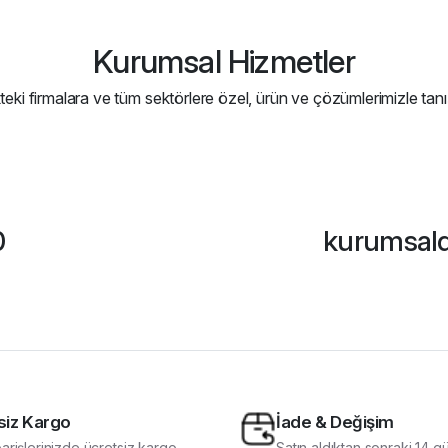
Kurumsal Hizmetler
teki firmalara ve tüm sektörlere özel, ürün ve çözümlerimizle tanı
0
kurumsal
siz Kargo
İade & Değişim
arişlerinizde ücretsiz kargo
Satın aldıktan sonraki 14 g