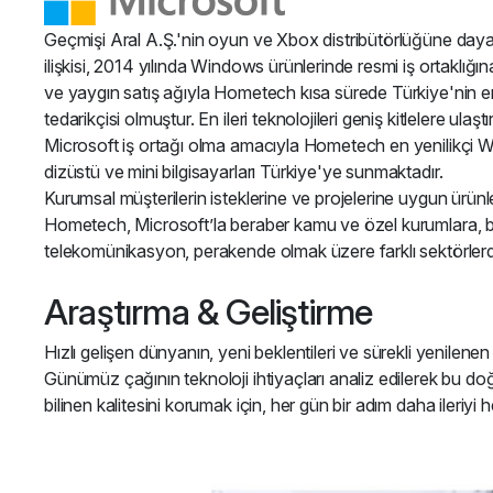
Geçmişi Aral A.Ş.'nin oyun ve Xbox distribütörlüğüne da
ilişkisi, 2014 yılında Windows ürünlerinde resmi iş ortaklığ
ve yaygın satış ağıyla Hometech kısa sürede Türkiye'nin 
tedarikçisi olmuştur. En ileri teknolojileri geniş kitlelere ulaşt
Microsoft iş ortağı olma amacıyla Hometech en yenilikçi Win
dizüstü ve mini bilgisayarları Türkiye'ye sunmaktadır.
Kurumsal müşterilerin isteklerine ve projelerine uygun ürün
Hometech, Microsoft’la beraber kamu ve özel kurumlara, b
telekomünikasyon, perakende olmak üzere farklı sektörler
Araştırma & Geliştirme
Hızlı gelişen dünyanın, yeni beklentileri ve sürekli yenilen
Günümüz çağının teknoloji ihtiyaçları analiz edilerek bu do
bilinen kalitesini korumak için, her gün bir adım daha ileriyi h