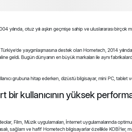
004 yılında, otuz yılı aşkın geçmişe sahip ve uluslararası birçok
rın Türkiye’de yaygınlaşmasına destek olan Hometech, 2014 yılında I
haline geldi. Bugün dünyanın en büyük markaları ile aynı fabrikala
nıcı grubuna hitap ederken, dizüstü bilgisayar, mini PC, tablet ve 
rt bir kullanıcının yüksek perfor
deolar, Film, Müzik uygulamaları, İnternet uygulamalarında opt
l kasalı, sağlam ve hafif Hometech bilgisayarlar özellikle KOBİ’ler, 