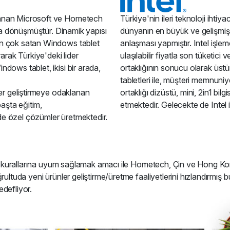
yanan Microsoft ve Hometech
Türkiye'nin ileri teknoloji ihtiy
ına dönüşmüştür. Dinamik yapısı
dünyanın en büyük ve gelişmiş iş
en çok satan Windows tablet
anlaşması yapmıştır. Intel işlemc
ırarak Türkiye'deki lider
ulaşılabilir fiyatla son tüketici
dows tablet, ikisi bir arada,
ortaklığının sonucu olarak üstü
tabletleri ile, müşteri memnun
ler geliştirmeye odaklanan
ortaklığı dizüstü, mini, 2in1 bil
aşta eğitim,
etmektedir. Gelecekte de Intel i
de özel çözümler üretmektedir.
en kurallarına uyum sağlamak amacı ile Hometech, Çin ve Hong Kong’l
ğrultuda yeni ürünler geliştirme/üretme faaliyetlerini hızlandırmı
edefliyor.