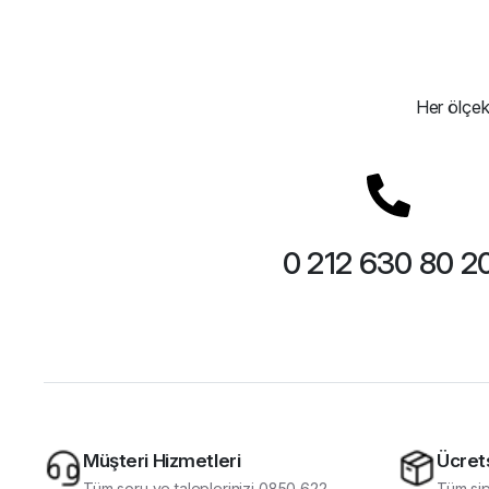
Her ölçek
0 212 630 80 2
Müşteri Hizmetleri
Ücret
Tüm soru ve taleplerinizi 0850 622
Tüm sip