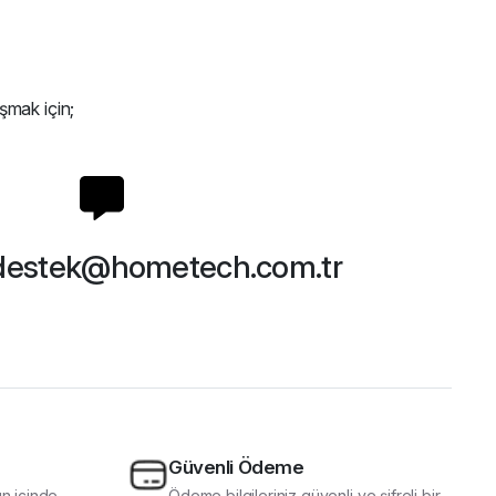
şmak için;
destek@hometech.com.tr
Güvenli Ödeme
ün içinde
Ödeme bilgileriniz güvenli ve şifreli bir