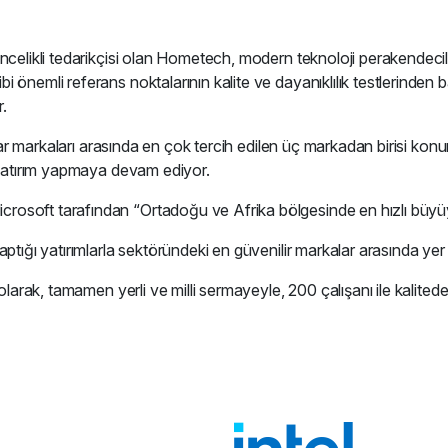
ncelikli tedarikçisi olan Hometech, modern teknoloji perakendecil
 önemli referans noktalarının kalite ve dayanıklılık testlerinden
r.
sayar markaları arasında en çok tercih edilen üç markadan birisi k
e yatırım yapmaya devam ediyor.
osoft tarafından “Ortadoğu ve Afrika bölgesinde en hızlı büyüyen
ptığı yatırımlarla sektöründeki en güvenilir markalar arasında yer 
 olarak, tamamen yerli ve milli sermayeyle, 200 çalışanı ile kalite