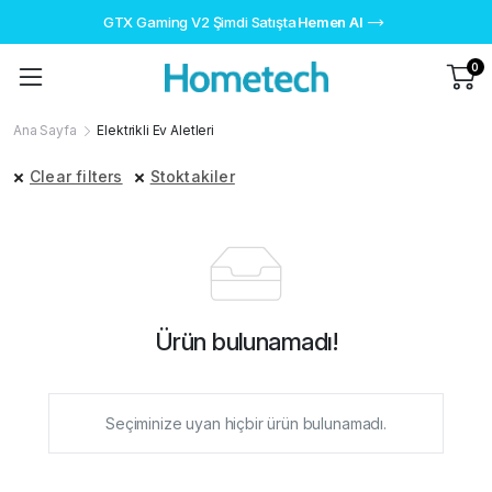
GTX Gaming V2 Şimdi Satışta
Hemen Al
0
Ana Sayfa
Elektrikli Ev Aletleri
Clear filters
Stoktakiler
Ürün bulunamadı!
Seçiminize uyan hiçbir ürün bulunamadı.