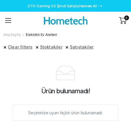
GTX Gaming V2 Şimdi Satışta
Hemen Al
0
Ana Sayfa
Elektrikli Ev Aletleri
Clear filters
Stoktakiler
Satıştakiler
Ürün bulunamadı!
Seçiminize uyan hiçbir ürün bulunamadı.