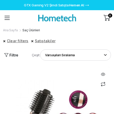
GTX Gaming V2 Şimdi Satışta
Hemen Al
0
Ana Sayfa
Saç Ürünleri
Clear filters
Satıştakiler
Filtre
Çeşit: