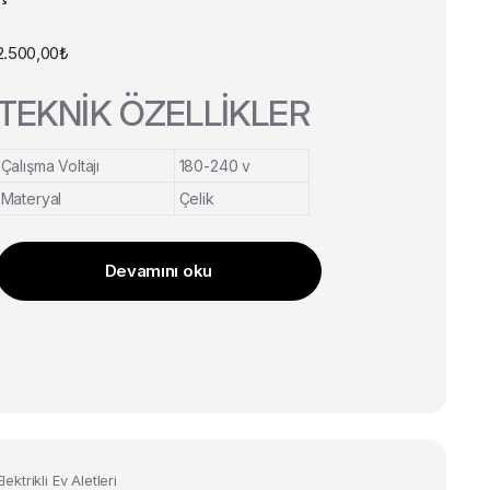
2.500,00
₺
TEKNİK ÖZELLİKLER
Çalışma Voltajı
180-240 v
Materyal
Çelik
Devamını oku
Bu
Elektrikli Ev Aletleri