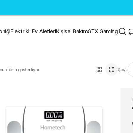
oniği
Elektrikli Ev Aletleri
Kişisel Bakım
GTX Gaming
cun tümü gösteriliyor
Çeşit: