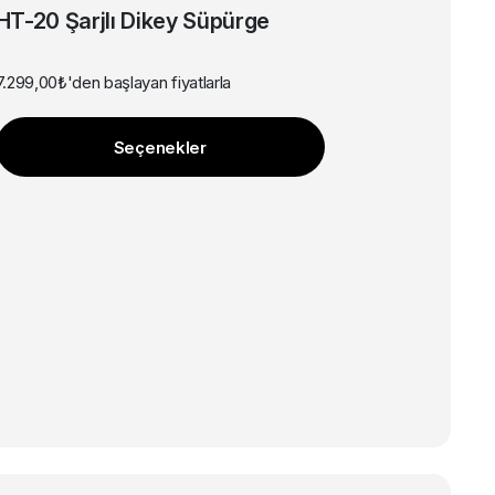
ürünün
HT-20 Şarjlı Dikey Süpürge
birden
fazla
7.299,00
₺
'den başlayan fiyatlarla
varyasyonu
var.
Seçenekler
Seçenekler
ürün
sayfasından
seçilebilir