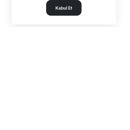
Kabul Et
Adres:
Beşyol Mah. Akasya Sok.
No:14 Florya / Küçükçekmece / İstanbul
Tel:
+90 212 602 27 25