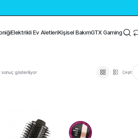
oniği
Elektrikli Ev Aletleri
Kişisel Bakım
GTX Gaming
 sonuç gösteriliyor
Çeşit: