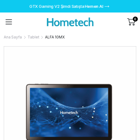
GTX Gaming V2 Şimdi Satışta
Hemen Al
0
Ana Sayfa
Tablet
ALFA 10MX