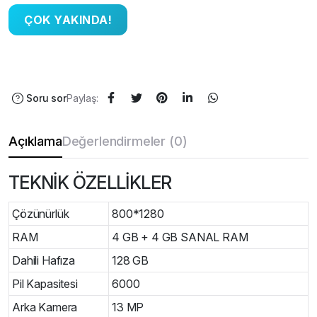
Soru sor
Paylaş:
Açıklama
Değerlendirmeler (0)
TEKNİK ÖZELLİKLER
Çözünürlük
800*1280
RAM
4 GB + 4 GB SANAL RAM
Dahili Hafıza
128 GB
Pil Kapasitesi
6000
Arka Kamera
13 MP