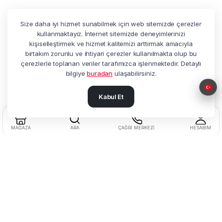
Size daha iyi hizmet sunabilmek için web sitemizde çerezler
kullanmaktayız. İnternet sitemizde deneyimlerinizi
kişiselleştirmek ve hizmet kalitemizi arttırmak amacıyla
birtakım zorunlu ve ihtiyari çerezler kullanılmakta olup bu
çerezlerle toplanan veriler tarafımızca işlenmektedir. Detaylı
bilgiye
buradan
ulaşabilirsiniz.
Kabul Et
MAĞAZA
ARA
ÇAĞRI MERKEZI
HESABIM
Adres:
Beşyol Mah. Akasya Sok.