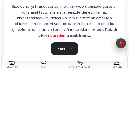
Size daha iyi hizmet sunabilmek için web sitemizde çerezler
kullanmaktayız. İnternet sitemizde deneyimlerinizi
kişiselleştirmek ve hizmet kalitemizi arttırmak amacıyla
birtakım zorunlu ve ihtiyari çerezler kullanılmakta olup bu
çerezlerle toplanan veriler tarafımızca işlenmektedir. Detaylı
bilgiye
buradan
ulaşabilirsiniz.
Kabul Et
MAĞAZA
ARA
ÇAĞRI MERKEZI
HESABIM
Adres:
Beşyol Mah. Akasya Sok.
No:14 Florya / Küçükçekmece / İstanbul