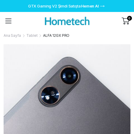
GTX Gaming V2 Şimdi Satışta
Hemen Al
0
Ana Sayfa
Tablet
ALFA 12GX PRO