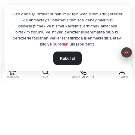
Size daha iyi hizmet sunabilmek için web sitemizde çerezler
kullanmaktayız. İnternet sitemizde deneyimlerinizi
kişiselleştirmek ve hizmet kalitemizi arttırmak amacıyla
birtakım zorunlu ve ihtiyari çerezler kullanılmakta olup bu
çerezlerle toplanan veriler tarafımızca işlenmektedir. Detaylı
bilgiye
buradan
ulaşabilirsiniz.
Kabul Et
MAĞAZA
ARA
ÇAĞRI MERKEZI
HESABIM
Adres:
Beşyol Mah. Akasya Sok.