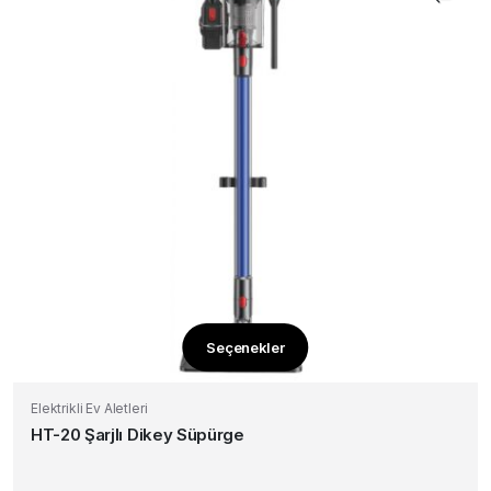
Seçenekler
Bu
ürünün
Elektrikli Ev Aletleri
birden
HT-20 Şarjlı Dikey Süpürge
fazla
varyasyonu
var.