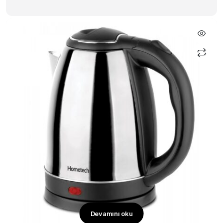
Seçenekler
ürün
sayfasından
seçilebilir
Devamını oku