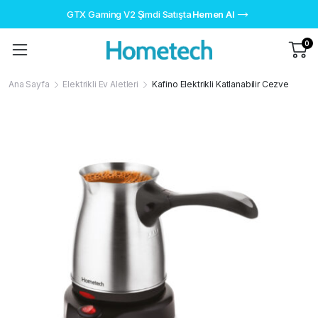
GTX Gaming V2 Şimdi Satışta
Hemen Al
0
Ana Sayfa
Elektrikli Ev Aletleri
Kafino Elektrikli Katlanabilir Cezve