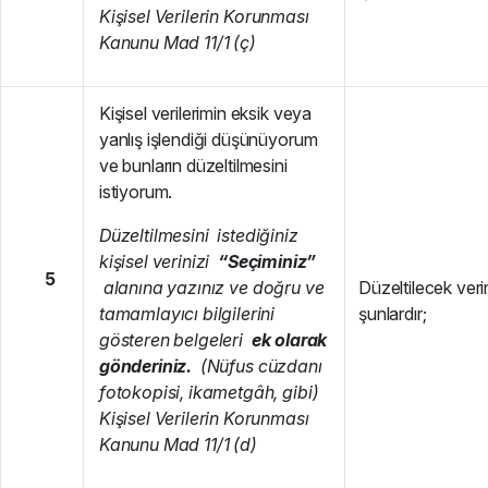
K
i
ş
i
se
l Verilerin Korunması
Kanunu Mad 11/1 (ç)
Kişisel verilerimin eksik veya
yanlış işlendiği düşünüyorum
ve bunların düzeltilmesini
istiyorum.
D
ü
z
e
l
t
il
m
es
i
n
i istediğiniz
kişisel verinizi
“Seçiminiz”
5
alanına yazınız ve doğru ve
Düzeltilecek veri
tamamlayıcı bilgilerini
şunlardır;
gösteren belgeleri
ek olarak
gönderiniz.
(Nüfus cüzdanı
fotokopisi, ikametgâh, gibi)
Kişisel Verilerin Korunması
Kanunu Mad 11/1 (d)