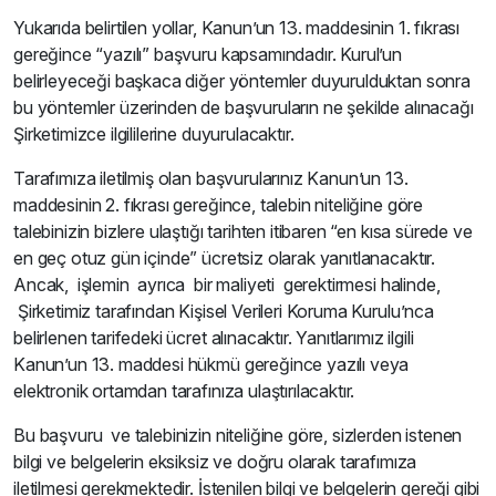
Yukarıda belirtilen yollar, Kanun’un 13. maddesinin 1. fıkrası
gereğince “yazılı” başvuru kapsamındadır. Kurul’un
belirleyeceği başkaca diğer yöntemler duyurulduktan sonra
bu yöntemler üzerinden de başvuruların ne şekilde alınacağı
Şirketimizce ilgililerine duyurulacaktır.
Tarafımıza iletilmiş olan başvurularınız Kanun’un 13.
maddesinin 2. fıkrası gereğince, talebin niteliğine göre
talebinizin bizlere ulaştığı tarihten itibaren “en kısa sürede ve
en geç otuz gün içinde” ücretsiz olarak yanıtlanacaktır.
Ancak, işlemin ayrıca bir maliyeti gerektirmesi halinde,
Şirketimiz tarafından Kişisel Verileri Koruma Kurulu’nca
belirlenen tarifedeki ücret alınacaktır. Yanıtlarımız ilgili
Kanun’un 13. maddesi hükmü gereğince yazılı veya
elektronik ortamdan tarafınıza ulaştırılacaktır.
Bu başvuru ve talebinizin niteliğine göre, sizlerden istenen
bilgi ve belgelerin eksiksiz ve doğru olarak tarafımıza
iletilmesi gerekmektedir. İstenilen bilgi ve belgelerin gereği gibi