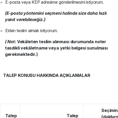
E-posta veya KEP adresime gönderilmesini istiyorum.
(E-posta yöntemini seçmeni halinde size daha hızlı
yanıt verebileceğiz.)
Elden teslim almak istiyorum.
( Not:
Vekâleten teslim alınması durumunda noter
tasdikli vekâletname veya yetki belgesi sunulması
gerekmektedir.)
TALEP KONUSU HAKKINDA AÇIKLAMALAR
Seçimin
Ta
l
e
p
T
a
l
e
p
(doldurm