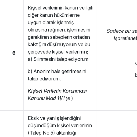
Kişisel verilerimin kanun ve ilgili
diğer kanun hükümlerine
uygun olarak işlenmiş
olmasına rağmen, işlenmesini
Sadece bir s
gerektiren sebeplerin ortadan
işaretlenebi
kalktığını düşünüyorum ve bu
çerçevede kişisel verilerimin;
6
a) Silinmesini talep ediyorum.
b) Anonim hale getirilmesini
talep ediyorum.
K
i
ş
i
se
l Verilerin Korunması
Kanunu Mad 11/1 (e
)
Eksik ve yanlış işlendiğini
düşündüğüm kişisel verilerimin
(Talep No 5) aktarıldığı