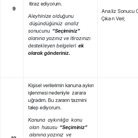
itiraz ediyorum.
9
Ana liz Sonucu O
A
l
e
y
h
i
n
i
z
e olduğunu
Çıka n Veri;
düşündüğünüz analiz
sonucunu
“Seçiminiz”
alanına yazınız ve itirazınızı
destekleyen belgeleri
ek
olarak gönderiniz.
Kişisel verilerimin kanuna aykırı
işlenmesi nedeniyle zarara
uğradım. Bu zararın tazmini
talep ediyorum.
K
anun
a aykırılığa konu
olan hususu
“Seçiminiz”
alanına yazınız ve