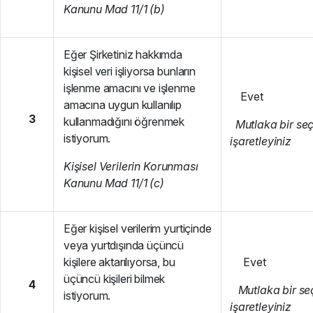
Kanunu Mad 11/1 (b)
Eğer Şirketiniz hakkımda
kişisel veri işliyorsa bunların
işlenme amacını ve işlenme
Evet Ha
amacına uygun kullanılıp
3
kullanmadığını öğrenmek
Mutlaka b
i
r se
istiyorum.
işaretleyiniz
K
i
ş
i
se
l Verilerin Korunması
Kanunu Mad 11/1 (c)
Eğer kişisel verilerim yurtiçinde
veya yurtdışında üçüncü
kişilere aktarılıyorsa, bu
Evet Ha
üçüncü kişileri bilmek
4
Mutlaka b
i
r s
istiyorum.
işaretleyiniz