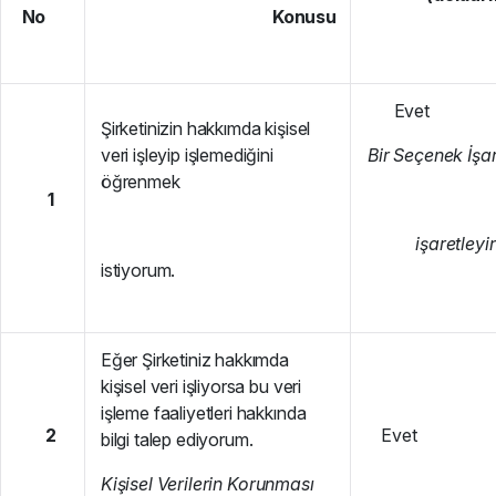
No
Konusu
Evet H
Şirketinizin hakkımda kişisel
veri işleyip işlemediğini
Bi
r Seçenek İşar
öğrenmek
1
i
ş
a
r
e
t
l
e
yi
istiyorum.
Eğer Şirketiniz hakkımda
kişisel veri işliyorsa bu veri
işleme faaliyetleri hakkında
2
Evet Ha
bilgi talep ediyorum.
K
i
ş
i
se
l Verilerin Korunması