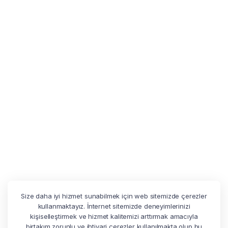
Size daha iyi hizmet sunabilmek için web sitemizde çerezler
kullanmaktayız. İnternet sitemizde deneyimlerinizi
kişiselleştirmek ve hizmet kalitemizi arttırmak amacıyla
birtakım zorunlu ve ihtiyari çerezler kullanılmakta olup bu