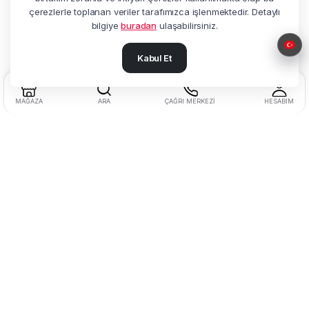
çerezlerle toplanan veriler tarafımızca işlenmektedir. Detaylı
bilgiye
buradan
ulaşabilirsiniz.
Kabul Et
MAĞAZA
ARA
ÇAĞRI MERKEZI
HESABIM
Adres:
Beşyol Mah. Akasya Sok.
No:14 Florya / Küçükçekmece / İstanbul
Tel:
+90 212 602 27 25
Müşteri Hizmetleri:
0850 622 77 20
Faks:
+90 212 602 27 22