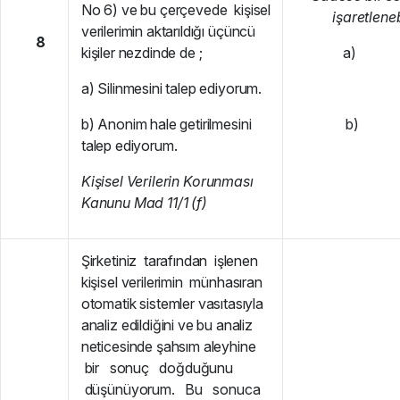
No 6) ve bu çerçevede kişisel
işaretlenebi
verilerimin aktarıldığı üçüncü
8
kişiler nezdinde de ;
a)
a) Silinmesini talep ediyorum.
b) Anonim hale getirilmesini
b)
talep ediyorum.
K
i
ş
i
se
l Verilerin Korunması
Kanunu Mad 11/1 (f)
Şirketiniz tarafından işlenen
kişisel verilerimin münhasıran
otomatik sistemler vasıtasıyla
analiz edildiğini ve bu analiz
neticesinde şahsım aleyhine
bir sonuç doğduğunu
düşünüyorum. Bu sonuca