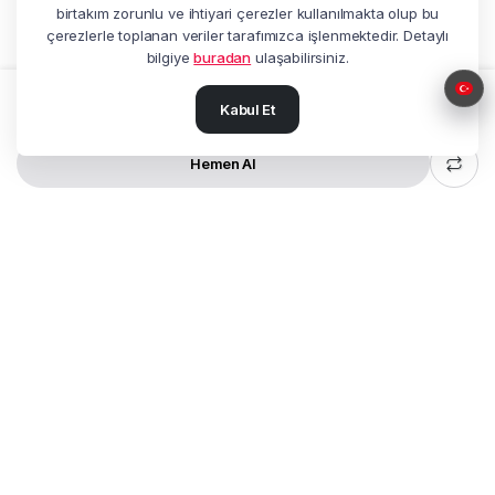
birtakım zorunlu ve ihtiyari çerezler kullanılmakta olup bu
çerezlerle toplanan veriler tarafımızca işlenmektedir. Detaylı
bilgiye
buradan
ulaşabilirsiniz.
Kabul Et
Sepete Ekle
ALFA
11BT
PRO
miktar
Hemen Al
MAĞAZA
ARA
ÇAĞRI MERKEZI
HESABIM
Adres:
Beşyol Mah. Akasya Sok.
No:14 Florya / Küçükçekmece / İstanbul
Tel:
+90 212 602 27 25
Müşteri Hizmetleri:
0850 622 77 20