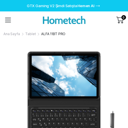
GTX Gaming V2 Şimdi Satışta
Hemen Al
0
Ana Sayfa
Tablet
ALFA 11BT PRO