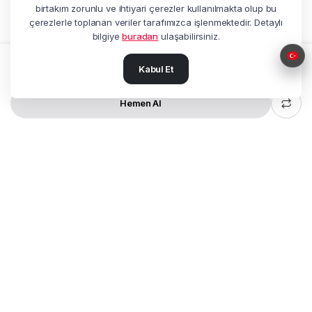
birtakım zorunlu ve ihtiyari çerezler kullanılmakta olup bu
çerezlerle toplanan veriler tarafımızca işlenmektedir. Detaylı
bilgiye
buradan
ulaşabilirsiniz.
Kabul Et
Sepete Ekle
ALFA
11BT
PRO
miktar
Hemen Al
MAĞAZA
ARA
ÇAĞRI MERKEZI
HESABIM
Adres:
Beşyol Mah. Akasya Sok.
No:14 Florya / Küçükçekmece / İstanbul
Tel:
+90 212 602 27 25
Müşteri Hizmetleri:
0850 622 77 20