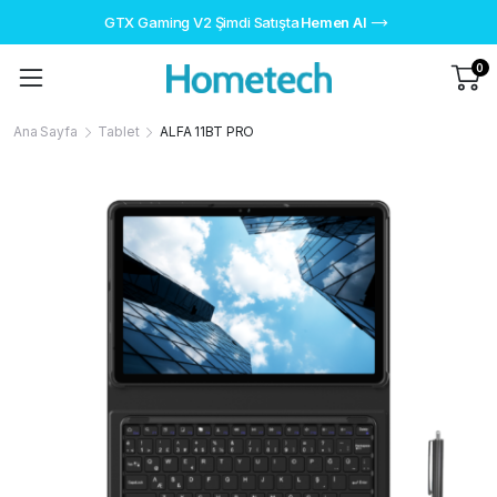
GTX Gaming V2 Şimdi Satışta
Hemen Al
0
Ana Sayfa
Tablet
ALFA 11BT PRO