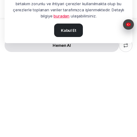
birtakım zorunlu ve ihtiyari çerezler kullanılmakta olup bu
çerezlerle toplanan veriler tarafımızca işlenmektedir. Detaylı
bilgiye
buradan
ulaşabilirsiniz.
Kabul Et
Sepete Ekle
ALFA
11BT
PRO
miktar
Hemen Al
MAĞAZA
ARA
ÇAĞRI MERKEZI
HESABIM
Adres:
Beşyol Mah. Akasya Sok.
No:14 Florya / Küçükçekmece / İstanbul
Tel:
+90 212 602 27 25
Müşteri Hizmetleri:
0850 622 77 20