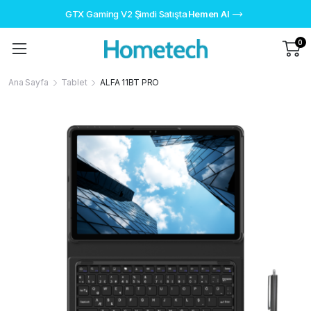
GTX Gaming V2 Şimdi Satışta
Hemen Al
0
Ana Sayfa
Tablet
ALFA 11BT PRO