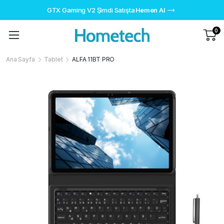
GTX Gaming V2 Şimdi Satışta
Hemen Al
0
Ana Sayfa
Tablet
ALFA 11BT PRO