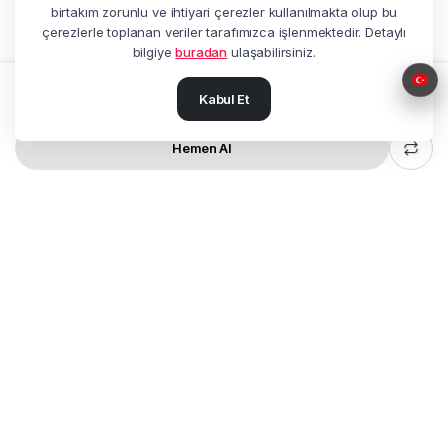
birtakım zorunlu ve ihtiyari çerezler kullanılmakta olup bu
çerezlerle toplanan veriler tarafımızca işlenmektedir. Detaylı
bilgiye
buradan
ulaşabilirsiniz.
Kabul Et
Sepete Ekle
ALFA
11BT
PRO
miktar
Hemen Al
MAĞAZA
ARA
ÇAĞRI MERKEZI
HESABIM
Adres:
Beşyol Mah. Akasya Sok.
No:14 Florya / Küçükçekmece / İstanbul
Tel:
+90 212 602 27 25
Müşteri Hizmetleri:
0850 622 77 20